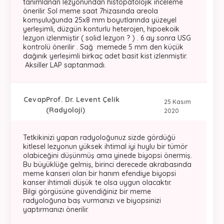
tanımlanan lezyonundan histopatolojik inceleme
önerilir. Sol meme saat 7hizasında areola
komşuluğunda 25x8 mm boyutlarında yüzeyel
yerleşimli, düzgün konturlu heterojen, hipoekoik
lezyon izlenmiştir ( solid lezyon ? ) . 6 ay sonra USG
kontrolü önerilir . Sağ memede 5 mm den küçük
dağınık yerleşimli birkaç adet basit kist izlenmiştir.
Aksiller LAP saptanmadı.
Cevap
Prof. Dr. Levent Çelik
25 Kasım
(Radyoloji)
2020
Tetkikinizi yapan radyoloğunuz sizde gördüğü
kitlesel lezyonun yüksek ihtimal iyi huylu bir tümör
olabiceğini düşünmüş ama yinede biyopsi önermiş.
Bu büyüklüğe gelmiş, birinci derecede akrabasında
meme kanseri olan bir hanım efendiye biyopsi
kanser ihtimali düşük te olsa uygun olacaktır.
Bilgi görgüsüne güvendiğiniz bir meme
radyoloğuna baş vurmanızı ve biyopsinizi
yaptırmanızı önerilir.