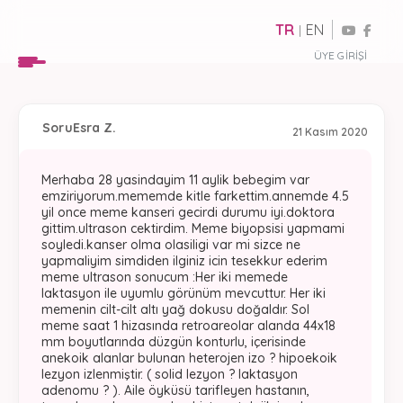
TR
EN
|
ÜYE GIRIŞI
Soru
Esra Z.
21 Kasım 2020
Merhaba 28 yasindayim 11 aylik bebegim var
emziriyorum.mememde kitle farkettim.annemde 4.5
yil once meme kanseri gecirdi durumu iyi.doktora
gittim.ultrason cektirdim. Meme biyopsisi yapmami
soyledi.kanser olma olasiligi var mi sizce ne
yapmaliyim simdiden ilginiz icin tesekkur ederim
meme ultrason sonucum :Her iki memede
laktasyon ile uyumlu görünüm mevcuttur. Her iki
memenin cilt-cilt altı yağ dokusu doğaldır. Sol
meme saat 1 hizasında retroareolar alanda 44x18
mm boyutlarında düzgün konturlu, içerisinde
anekoik alanlar bulunan heterojen izo ? hipoekoik
lezyon izlenmiştir. ( solid lezyon ? laktasyon
adenomu ? ). Aile öyküsü tarifleyen hastanın,