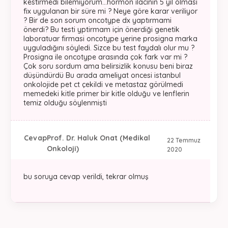
kestirmedi bilemiyorum...hormon ilacının 5 yıl olması
fix uygulanan bir süre mi ? Neye göre karar veriliyor
? Bir de son sorum oncotype dx yaptırmami
önerdi? Bu testi yptirmam için önerdiği genetik
laboratuar firmasi oncotype yerine prosigna marka
uyguladığını söyledi. Sizce bu test faydalı olur mu ?
Prosigna ile oncotype arasında çok fark var mi ?
Çok soru sordum ama belirsizlik konusu beni biraz
düşündürdü Bu arada ameliyat oncesi istanbul
onkolojide pet ct çekildi ve metastaz görülmedi
memedeki kitle primer bir kitle olduğu ve lenflerin
temiz olduğu söylenmişti
Cevap
Prof. Dr. Haluk Onat (Medikal
22 Temmuz
Onkoloji)
2020
bu soruya cevap verildi, tekrar olmuş