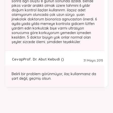
sonra ağrı oluştu 8 günün sonunda azaldı. bende
pikos vardır aralıklı olmak üzere tahmini 6 yıldır
doğum kontrol ilaçları kullanırım. ilaçsız adet
olamıyorum oluncada çok uzun süryo. şuan
jinekolok doktorum bionorica agnucaston önerdi. 6
ayda yada yılda memeye kontrola gidicem lütfen
yardım edin korkulcak bişe varmı ultrasyon
sonucuma göre korkuyorum yemeden içmeden
kesildim. 5 doktor bişiyin yok onlar normal olan
şeyler. sizcede ölemi. şimdiden teşekküler.
Cevap
Prof. Dr. Abut Kebudi ()
31 Mayıs 2015
Belirli bir problem görünmüyor, ilaç kullanmanız da
şart değil, geçmiş olsun.