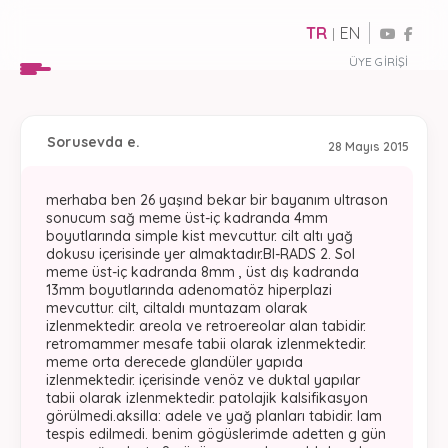
TR
EN
|
ÜYE GIRIŞI
Soru
sevda e.
28 Mayıs 2015
merhaba ben 26 yaşınd bekar bir bayanım ultrason
sonucum sağ meme üst-iç kadranda 4mm
boyutlarında simple kist mevcuttur. cilt altı yağ
dokusu içerisinde yer almaktadır.BI-RADS 2. Sol
meme üst-iç kadranda 8mm , üst dış kadranda
13mm boyutlarında adenomatöz hiperplazi
mevcuttur. cilt, ciltaldı muntazam olarak
izlenmektedir. areola ve retroereolar alan tabidir.
retromammer mesafe tabii olarak izlenmektedir.
meme orta derecede glandüler yapıda
izlenmektedir. içerisinde venöz ve duktal yapılar
tabii olarak izlenmektedir. patolajik kalsifikasyon
görülmedi.aksilla: adele ve yağ planları tabidir. lam
tespis edilmedi. benim gögüslerimde adetten g gün