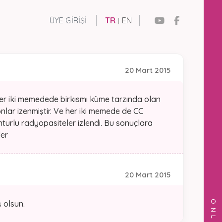
ÜYE GIRIŞI
TR
EN
|
20 Mart 2015
er iki memedede birkısmı küme tarzında olan
nlar izenmiştir. Ve her iki memede de CC
urlu radyopasiteler izlendi. Bu sonuçlara
ler
20 Mart 2015
 olsun.