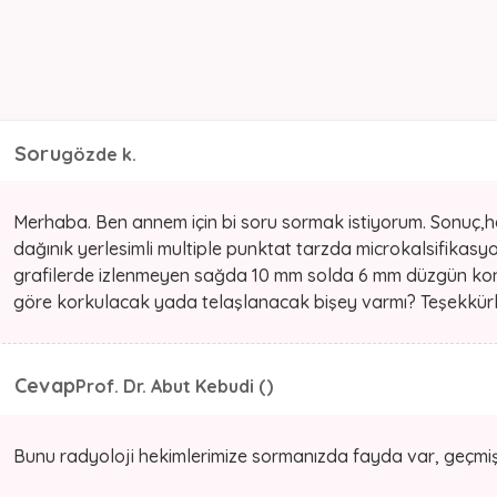
Soru
gözde k.
Merhaba. Ben annem için bi soru sormak istiyorum. Sonuç,h
dağınık yerlesimli multiple punktat tarzda microkalsifikasyo
grafilerde izlenmeyen sağda 10 mm solda 6 mm düzgün kont
göre korkulacak yada telaşlanacak bişey varmı? Teşekkür
Cevap
Prof. Dr. Abut Kebudi ()
Bunu radyoloji hekimlerimize sormanızda fayda var, geçmiş