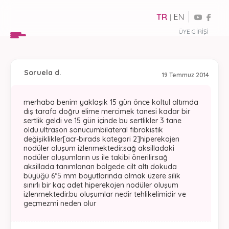
TR
EN
|
ÜYE GIRIŞI
Soru
ela d.
19 Temmuz 2014
merhaba benim yaklaşık 15 gün önce koltul altımda
dış tarafa doğru elime mercimek tanesi kadar bir
sertlik geldi ve 15 gün içinde bu sertlikler 3 tane
oldu.ultrason sonucumbilateral fibrokistik
değişiklikler[acr-bırads kategori 2]hiperekojen
nodüler oluşum izlenmektedir.sağ aksilladaki
nodüler oluşumların us ile takibi önerilir.sağ
aksillada tanımlanan bölgede cilt altı dokuda
büyüğü 6*5 mm boyutlarında olmak üzere silik
sınırlı bir kaç adet hiperekojen nodüler oluşum
izlenmektedir.bu oluşumlar nedir tehlikelimidir ve
geçmezmi neden olur