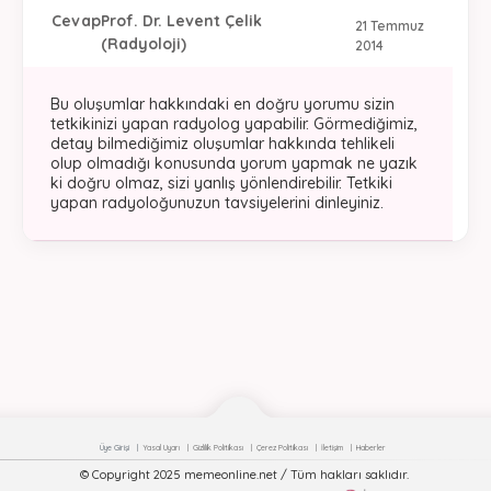
Cevap
Prof. Dr. Levent Çelik
21 Temmuz
(Radyoloji)
2014
Bu oluşumlar hakkındaki en doğru yorumu sizin
tetkikinizi yapan radyolog yapabilir. Görmediğimiz,
detay bilmediğimiz oluşumlar hakkında tehlikeli
olup olmadığı konusunda yorum yapmak ne yazık
ki doğru olmaz, sizi yanlış yönlendirebilir. Tetkiki
yapan radyoloğunuzun tavsiyelerini dinleyiniz.
Üye Girişi
Yasal Uyarı
Gizlilik Politikası
Çerez Politikası
İletişim
Haberler
© Copyright 2025 memeonline.net / Tüm hakları saklıdır.