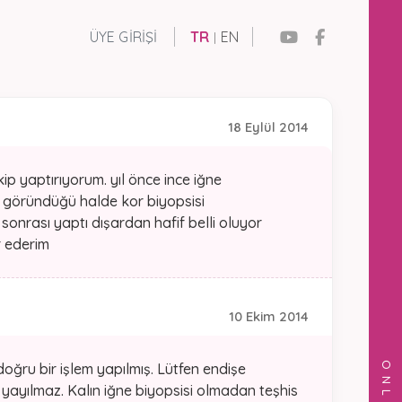
ÜYE GIRIŞI
TR
EN
|
18 Eylül 2014
p yaptırıyorum. yıl önce ince iğne
 göründüğü halde kor biyopsisi
sonrası yaptı dışardan hafif belli oluyor
r ederim
10 Ekim 2014
ğru bir işlem yapılmış. Lütfen endişe
yayılmaz. Kalın iğne biyopsisi olmadan teşhis