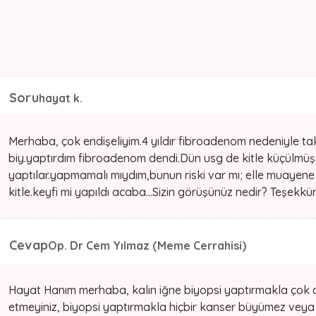
Soru
hayat k.
Merhaba, çok endişeliyim.4 yıldır fibroadenom nedeniyle taki
biy.yaptırdım fibroadenom dendi.Dün usg de kitle küçülmüş
yaptılar.yapmamalı mıydım,bunun riski var mı; elle muayene 
kitle.keyfi mi yapıldı acaba...Sizin görüşünüz nedir? Teşekkü
Cevap
Op. Dr Cem Yılmaz (Meme Cerrahisi)
Hayat Hanım merhaba, kalın iğne biyopsi yaptırmakla çok do
etmeyiniz, biyopsi yaptırmakla hiçbir kanser büyümez veya 