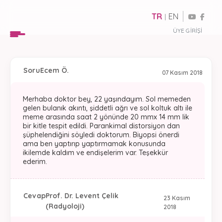
TR
EN
|
ÜYE GIRIŞI
Soru
Ecem Ö.
07 Kasım 2018
Merhaba doktor bey, 22 yaşındayım. Sol memeden
gelen bulanık akıntı, şiddetli ağrı ve sol koltuk altı ile
meme arasında saat 2 yönünde 20 mmx 14 mm lik
bir kitle tespit edildi. Parankimal distorsiyon dan
şüphelendiğini söyledi doktorum. Biyopsi önerdi
ama ben yaptırıp yaptırmamak konusunda
ikilemde kaldım ve endişelerim var. Teşekkür
ederim.
Cevap
Prof. Dr. Levent Çelik
23 Kasım
(Radyoloji)
2018