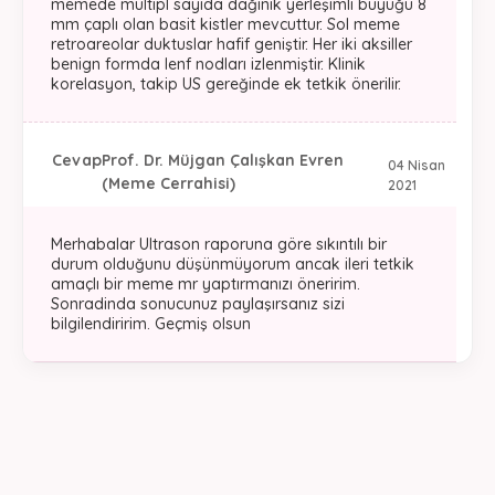
memede multıpl sayıda dağınık yerleşimli büyüğü 8
mm çaplı olan basit kistler mevcuttur. Sol meme
retroareolar duktuslar hafif geniştir. Her iki aksiller
benign formda lenf nodları izlenmiştir. Klinik
korelasyon, takip US gereğinde ek tetkik önerilir.
Cevap
Prof. Dr. Müjgan Çalışkan Evren
04 Nisan
(Meme Cerrahisi)
2021
Merhabalar Ultrason raporuna göre sıkıntılı bir
durum olduğunu düşünmüyorum ancak ileri tetkik
amaçlı bir meme mr yaptırmanızı öneririm.
Sonradinda sonucunuz paylaşırsanız sizi
bilgilendiririm. Geçmiş olsun