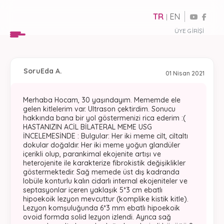
TR
EN
|
ÜYE GIRIŞI
Soru
Eda A.
01 Nisan 2021
Merhaba Hocam, 30 yaşındayım. Mememde ele
gelen kitlelerim var. Ultrason çektirdim. Sonucu
hakkında bana bir yol göstermenizi rica ederim :(
HASTANIZIN ACİL BİLATERAL MEME USG
İNCELEMESİNDE : Bulgular: Her iki meme cilt, ciltaltı
dokular doğaldır. Her iki meme yoğun glandüler
içerikli olup, parankimal ekojenite artışı ve
heterojenite ile karakterize fibrokistik değişiklikler
göstermektedir. Sağ memede üst dış kadranda
lobüle konturlu kalın cidarlı internal ekojeniteler ve
septasyonlar içeren yaklaşık 5*3 cm ebatlı
hipoekoik lezyon mevcuttur (komplike kistik kitle).
Lezyon komşuluğunda 6*3 mm ebatlı hipoekoik
ovoid formda solid lezyon izlendi. Ayrıca sağ