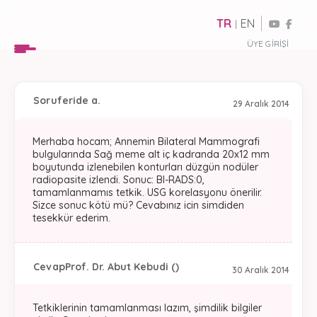
TR
EN
|
ÜYE GIRIŞI
Soru
feride a.
29 Aralık 2014
Merhaba hocam; Annemin Bilateral Mammografi
bulgularında Sağ meme alt iç kadranda 20x12 mm
boyutunda izlenebilen konturları düzgün nodüler
radiopasite izlendi. Sonuc: BI-RADS:0,
tamamlanmamıs tetkik. USG korelasyonu önerilir.
Sizce sonuc kötü mü? Cevabınız icin simdiden
tesekkür ederim.
Cevap
Prof. Dr. Abut Kebudi ()
30 Aralık 2014
Tetkiklerinin tamamlanması lazım, şimdilik bilgiler