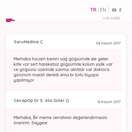
TR
EN
|
ÜYE GIRIŞI
Soru
Medine Ç.
08 Kasım 2017
Merhaba hocam benim sağ göğsümde ele gelen
kitle var sert hareketsiz göğsümde kolum şişlik var
ve göğsünü üzerinde sarımsı alıntılar var doktora
görünüm mastit denildi ama bi türlü biyopsi
yapilmiyor
Cevap
Op Dr S. Ata Güler ()
16 Kasım 2017
Merhaba, Bir meme cerrahının değerlendirmesini
öneririm. Saygılar