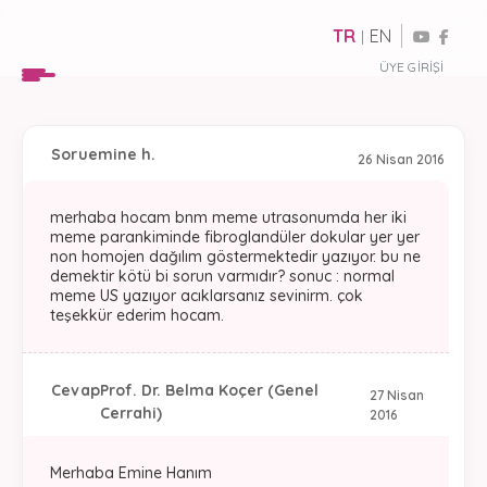
TR
EN
|
ÜYE GIRIŞI
Soru
emine h.
26 Nisan 2016
merhaba hocam bnm meme utrasonumda her iki
meme parankiminde fibroglandüler dokular yer yer
non homojen dağılım göstermektedir yazıyor. bu ne
demektir kötü bi sorun varmıdır? sonuc : normal
meme US yazıyor acıklarsanız sevinirm. çok
teşekkür ederim hocam.
Cevap
Prof. Dr. Belma Koçer (Genel
27 Nisan
Cerrahi)
2016
Merhaba Emine Hanım