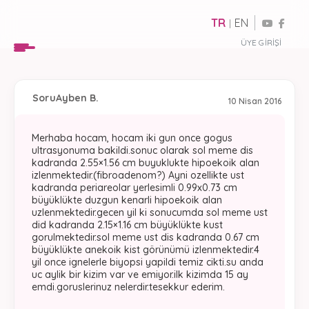
TR
EN
|
ÜYE GIRIŞI
Soru
Ayben B.
10 Nisan 2016
Merhaba hocam, hocam iki gun once gogus
ultrasyonuma bakildi.sonuc olarak sol meme dis
kadranda 2.55×1.56 cm buyuklukte hipoekoik alan
izlenmektedir.(fibroadenom?) Ayni ozellikte ust
kadranda periareolar yerlesimli 0.99x0.73 cm
büyüklükte duzgun kenarli hipoekoik alan
uzlenmektedir.gecen yil ki sonucumda sol meme ust
did kadranda 2.15×1.16 cm büyüklükte kust
gorulmektedir.sol meme ust dis kadranda 0.67 cm
büyüklükte anekoik kist görünümü izlenmektedir.4
yil once ignelerle biyopsi yapildi temiz cikti.su anda
uc aylik bir kizim var ve emiyor.ilk kizimda 15 ay
emdi.goruslerinuz nelerdir.tesekkur ederim.