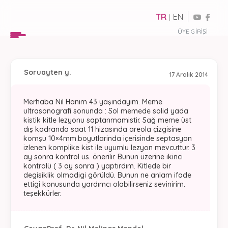
TR
EN
|
ÜYE GIRIŞI
Soru
ayten y.
17 Aralık 2014
Merhaba Nil Hanım 43 yaşındayım. Meme
ultrasonografi sonunda : Sol memede solid yada
kistik kitle lezyonu saptanmamistir. Sağ meme üst
dış kadranda saat 11 hizasında areola çizgisine
komşu 10×4mm.boyutlarinda içerisinde septasyon
izlenen komplike kist ile uyumlu lezyon mevcuttur. 3
ay sonra kontrol us. önerilir. Bunun üzerine ikinci
kontrolü ( 3 ay sonra ) yaptırdım. Kitlede bir
degisiklik olmadigi görüldü. Bunun ne anlam ifade
ettigi konusunda yardımcı olabilirseniz sevinirim.
teşekkürler.