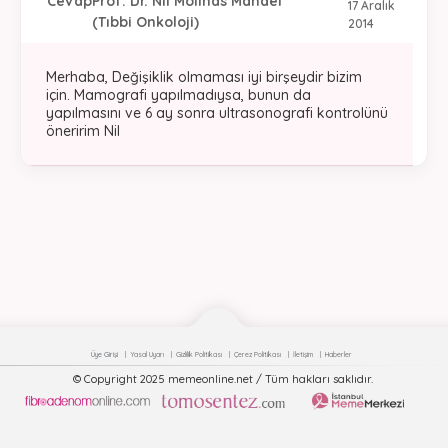
Cevap
Prof. Dr. Nil Molinas Mandel
17 Aralık
(Tıbbi Onkoloji)
2014
Merhaba, Değişiklik olmaması iyi birşeydir bizim
için. Mamografi yapılmadıysa, bunun da
yapılmasını ve 6 ay sonra ultrasonografi kontrolünü
öneririm Nil
Üye Girişi
Yasal Uyarı
Gizlilik Politikası
Çerez Politikası
İletişim
Haberler
© Copyright 2025 memeonline.net / Tüm hakları saklıdır.