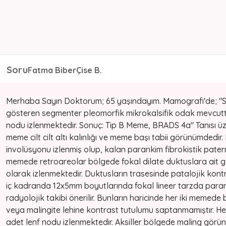
Soru
Fatma BiberÇise B.
Merhaba Sayın Doktorum; 65 yaşındayım. Mamografi'de; 
gösteren segmenter pleomorfik mikrokalsifik odak mevcuttur.
nodu izlenmektedir. Sonuç: Tip B Meme, BRADS 4a" Tanısı üz
meme cilt cilt altı kalınlığı ve meme başı tabii görünümdedi
involüsyonu izlenmiş olup, kalan parankim fibrokistik patern
memede retroareolar bölgede fokal dilate duktuslara ait g
olarak izlenmektedir. Duktusların trasesinde patalojik kon
iç kadranda 12x5mm boyutlarında fokal lineer tarzda paran
radyolojik takibi önerilir. Bunların haricinde her iki memede 
veya malingite lehine kontrast tutulumu saptanmamıştır. He
adet lenf nodu izlenmektedir. Aksiller bölgede maling görü