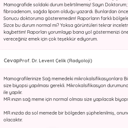
Mamografide soldaki durum belirtilmemiş! Sayın Doktorum;
fibroadenom, sağda lipom olduğu yazardı. Bunlardan öncekil
Sonucu doktoruma gösteremedim! Raporların farklı bölgele
Sizce bu durum normal mi? Yoksa görüntüleri tekrar incel
kaybettim! Raporları yorumlayıp bana yol göstermenizi öne
vereceğiniz emek için çok teşekkür ediyorum.
Cevap
Prof. Dr. Levent Çelik (Radyoloji)
Mamografilerinize Sağ memedeki mikrokalsifikasyonlara Bi
size biyopsi yapılması gerekli. Mikrokalsifikasyon durumun
ile yapılır.
MR ınızın sağ meme için normal olması size yapılacak biyopsi
MR ınızda da sol memede bir bölgeden şüphelenilmiş, onund
olacaktır.