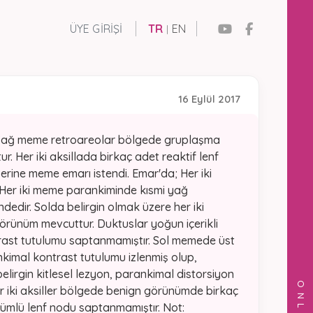
ÜYE GIRIŞI
TR
EN
|
16 Eylül 2017
"Sağ meme retroareolar bölgede gruplaşma
 Her iki aksillada birkaç adet reaktif lenf
erine meme emarı istendi. Emar'da; Her iki
r. Her iki meme parankiminde kısmi yağ
dedir. Solda belirgin olmak üzere her iki
örünüm mevcuttur. Duktuslar yoğun içerikli
trast tutulumu saptanmamıştır. Sol memede üst
kimal kontrast tutulumu izlenmiş olup,
belirgin kitlesel lezyon, parankimal distorsiyon
r iki aksiller bölgede benign görünümde birkaç
nümlü lenf nodu saptanmamıştır. Not: