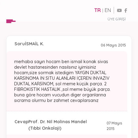
TR
EN
|
ÜYE GIRIŞI
Soru
İSMAİL K.
06 Mayıs 2015
merhaba sayın hocam ben ismail konak sivas
devlet hastanesinden nasılsınız iyimisiniz
hocam,size sormak istedigim YAYGIN DUKTAL
KARSİNOMA İN SİTU ALANLARI İÇEREN İNVAZİV
DUKTAL KARSİNOM, sol meme küçük parça. 2
FİBROKİSTİK HASTALIK ,sol meme büyük parça.
buna göre hocam vucudun diger organlarına
sıcrama olurmu bır zahmet cevaplarsanız
Cevap
Prof. Dr. Nil Molinas Mandel
07 Mayıs
(Tıbbi Onkoloji)
2015