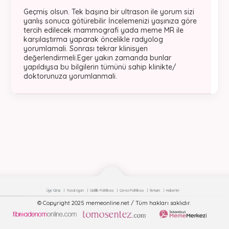
Geçmiş olsun. Tek başına bir ultrason ile yorum sizi
yanlış sonuca götürebilir. İncelemenizi yaşınıza göre
tercih edilecek mammografi yada meme MR ile
karşılaştırma yaparak öncelikle radyolog
yorumlamali. Sonrası tekrar klinisyen
değerlendirmeli.Eger yakın zamanda bunlar
yapıldıysa bu bilgilerin tümünü sahip klinikte/
doktorunuza yorumlanmali.
Üye Girişi
Yasal Uyarı
Gizlilik Politikası
Çerez Politikası
İletişim
Haberler
© Copyright 2025 memeonline.net / Tüm hakları saklıdır.