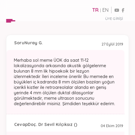
TR
EN
|
ÜYE GIRIŞI
Soru
Nuray G.
27 Eylül 2019
Merhaba sol meme ÜOK da saat 11-12
lokalizasyonda arkasında akustik gölgelenme
bulunan 8 mm lik hipoekoik bir lezyon
izlenmektedir. İleri inceleme önerilir. Bu memede en
büyükleri iç kadranda 8 mm ölçülen bazıları yoğun
içerikli kistler ile retroareolalar alanda en geniş
yerinde 4 mm ölçülen duktal dilasyonlar
görülmektedir, meme ultrason sonucunu
değerlendirebilir misiniz. Şimdiden teşekkür ederim.
Cevap
Doç. Dr Sevil Kılçıksız ()
04 Ekim 2019