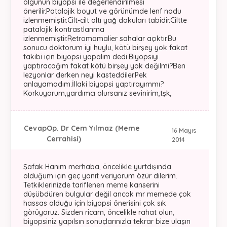
olgunun biyopsi ile değerlendirilmesi
önerilir.Patalojik boyut ve görünümde lenf nodu
izlenmemiştir.Cilt-cilt altı yağ dokuları tabidir.Ciltte
patalojik kontrastlanma
izlenmemiştir.Retromamalier sahalar açıktır.Bu
sonucu doktorum iyi huylu, kötü birşey yok fakat
takibi için biyopsi yapalım dedi.Biyopsiyi
yaptıracağım fakat kötü birşey yok değilmi?Ben
lezyonlar derken neyi kasteddiler.Pek
anlayamadım.İllaki biyopsi yaptırayımmı?
Korkuyorum,yardımcı olursanız sevinirim,tşk,
Cevap
Op. Dr Cem Yılmaz (Meme
16 Mayıs
Cerrahisi)
2014
Şafak Hanım merhaba, öncelikle yurtdışında
olduğum için geç yanıt veriyorum òzür dilerim.
Tetkiklerinizde tariflenen meme kanserini
düşübdüren bulgular değil ancak mr memede çok
hassas olduğu için biyopsi önerisini çok sık
gòrüyoruz. Sizden ricam, öncelikle rahat olun,
biyopsiniz yapılsın sonuçlarınızla tekrar bize ulaşın