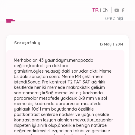
TR
EN
|
ÜYE GIRIŞI
Soru
şafak y.
13 Mayıs 2014
Merhabalar; 43 yaşındayım,menapozda
değilim,kontrol için doktora
gitmiştim,öylesine,aşağıdaki sonuçlar çıktı: Meme
Us'daki sonuçtan sonra Meme MR çektirmem
istendi.Sonuç: Pre kontrast T2 FAT SAT ağırlıklı
kesitlerde her iki memede makrokistik gelişim
saptanmamıştır.Sağ meme üst dış kadranda
paraareolar mesafede yaklaşık 6x8 mm ve sol
meme dış kadranda paraareolar mesafede
yaklaşık 10x11 mm boyutlarında özellikle
postkontrast serilerde nodüler ve yoğun şekilde
kontrastlanan lezyon alanları mevcuttur.Lezyonlar
nispeten iyi sınırlı olup,öncelikle benign natürde
değerlendirilmiştir.Lezyonların takibi ve gerekirse