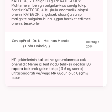
KATEGORİ 2: Benign Bulgular KATEGORİ 3:
Muhtemelen benign bulgular-kısa surely takip
önerilir KATEGORİ 4: Kuşkulu anormallik-biopsi
önerilir KATEGORİ 5: yüksek olasılığa sahip
malignite bulguları-buna uygun hareket edilmesi
önerilir. teşekürler
Cevap
Prof. Dr. Nil Molinas Mandel
08 Mayıs
(Tıbbi Onkoloji)
2014
MR çekimlerinin kalitesi ve yorumlanması çok
önemlidir. Meme içi lenf nodu tehlikeli değildir. Bu
rapora bakarak yakın takip ( 3-6 ay sonra)
ultrasonografi ve/veya MR uygun olur. Geçmiş
olsun...