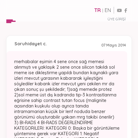
TR
EN
|
ÜYE GIRIŞI
Soru
hidayet c.
07 Mayıs 2014
merhabalar eşimin 4 sene once sağ memesi
alınmıştı ve yaklaşık 2 sene once silicon takıldı sol
meme ise dikleştirme yapıldı bundan kaynaklı yara
izleri mevcut yarasının kabararak iyileştiğini
söylediler kabarık izler mevcut yeni çekilen mr da
çıkan sonuç şu şekildedir; 1)sağ memede protez
2)sol meme üst dış kadranda tip-3 kontrastlanma
eğrisine sahip contrast tutan focus (malignite
açısından kuşkulu olup ayrıca tanıda
intramamarian küçük bir lenf noduda benzer
görünümü oluşturabilir. yakaın mrg takibi önerilir)
3) BI-RADS 4 BI-RADS DEĞERLENDİRME
KATEGORİLERİ: KATEGORİ 0: Başka bir görüntüleme
yöntemine gerek var KATEGORİ 1: Negatif