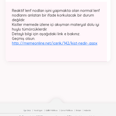
Reaktif lenf nodları işini yapmakta olan normal lenf
nodlarını anlatan bir ifade korkulacak bir durum
değildir.
Kistler memede izlene içi akışman materyal dolu iyi
huylu tümörcüklerdir.
Detaylı bilgi için aşağıdaki link e bakınız.
Geçmiş olsun.
http://memeonline.net/icerik/142/kist-nedir-.aspx
Üye Girişi
Yasal Uyarı
Gizlilik Politikası
Çerez Politikası
İletişim
Haberler