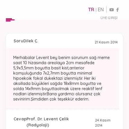
TR
EN
|
ÜYE GIRIŞI
Soru
Dilek Ç.
21 Kasım 2014
Merhabalar Levent bey benim sorunum sağ meme
saat 10 hizasında areolaya 2cm mesafede
5,9x3,5mm boyutta basit kist,anterior
komşuluğunda 7x2,7mm boyutta minimal
hipoekoik fokal dukektazi izlenmiştir. Her iki
aksillada büyükleri sağda 18x8mm boyutta ve
solda 14x9mm boyuttaolmak üzere reaktif lenf
nodları izlenmiştir.Bana yardımcı olursanız çok
sevinirim.Şimdiden çok teşekkür ederim.
Cevap
Prof. Dr. Levent Çelik
24 Kasım
(Radyoloji)
2014