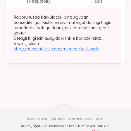
(Radyoloji)
2018
Raporunuzda karkulacak bir bulgudan
bahsedilmiyor. Kistler içi sıvı materyal dolu iyi huylu
tümörlerdir, kötüye dönüşmezler takiplerine gerek
yoktur.
Detaylı bilgi için aşağıdaki link e bakabilirsiniz.
Geçmiş olsun.
http://drleventcelik.com/memede-kist-nedir
Üye Girişi
Yasal Uyarı
Gizlilik Politikası
Çerez Politikası
İletişim
Haberler
© Copyright 2025 memeonline.net / Tüm hakları saklıdır.