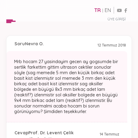
TR
EN
|
ÜYE GIRIŞI
Soru
Nevra O.
12 Temmuz 2018
Mrb hocam 27 yasindayim gecen ay gogsumde bir
sertlik farkettim gittim ultrason cektiler sonuclar
söyle (sag memede 5 mm den küçük birkaç adet
basit kist izlenmiştir sol memede 3 mm den küçük
birkaç adet basit kist izlenmistir sag aksiller
bölgede en büyügü 8x3 mm birkaç adet lam
(reaktif?) izlenmistir sol aksiller bolgede en büyügü
9x4 mm birkac adet lam (reaktif?) izlenmistir. Bu
sonuclar normalmi acaba hocam bi sorun
görünüyomu? Şimdiden teşekkurler.
Cevap
Prof. Dr. Levent Çelik
14 Temmuz