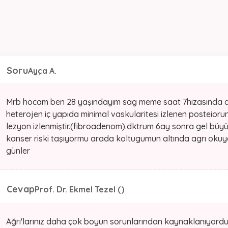
Soru
Ayça A.
Mrb hocam ben 28 yaşındayım sag meme saat 7hizasında
heterojen iç yapıda minimal vaskularitesi izlenen posteior
lezyon izlenmiştir.(fibroadenom).dktrum 6ay sonra gel büyürs
kanser riski taşıyormu arada koltugumun altında agrı okuyor
günler
Cevap
Prof. Dr. Ekmel Tezel ()
Ağrı'larınız daha çok boyun sorunlarından kaynaklanıyord