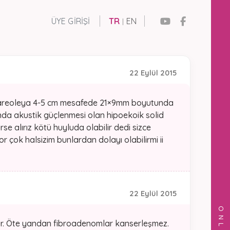
ÜYE GIRIŞI
TR
EN
|
22 Eylül 2015
 areoleya 4-5 cm mesafede 21×9mm boyutunda
unda akustik güçlenmesi olan hipoekoik solid
e alırız kötü huyluda olabilir dedi sizce
 çok halsizim bunlardan dolayı olabilirmi ii
22 Eylül 2015
ur. Öte yandan fibroadenomlar kanserleşmez.