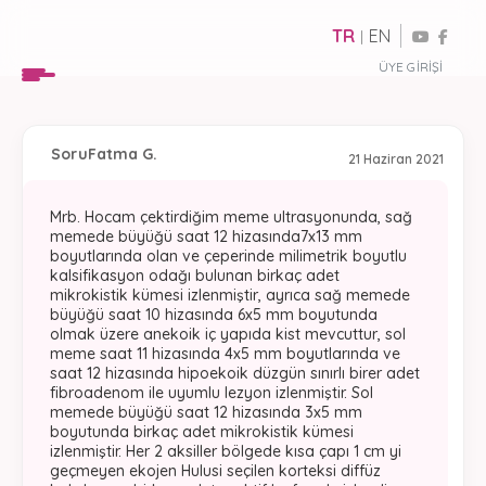
TR
EN
|
ÜYE GIRIŞI
Soru
Fatma G.
21 Haziran 2021
Mrb. Hocam çektirdiğim meme ultrasyonunda, sağ
memede büyüğü saat 12 hizasında7x13 mm
boyutlarında olan ve çeperinde milimetrik boyutlu
kalsifikasyon odağı bulunan birkaç adet
mikrokistik kümesi izlenmiştir, ayrıca sağ memede
büyüğü saat 10 hizasında 6x5 mm boyutunda
olmak üzere anekoik iç yapıda kist mevcuttur, sol
meme saat 11 hizasında 4x5 mm boyutlarında ve
saat 12 hizasında hipoekoik düzgün sınırlı birer adet
fibroadenom ile uyumlu lezyon izlenmiştir. Sol
memede büyüğü saat 12 hizasında 3x5 mm
boyutunda birkaç adet mikrokistik kümesi
izlenmiştir. Her 2 aksiller bölgede kısa çapı 1 cm yi
geçmeyen ekojen Hulusi seçilen korteksi diffüz