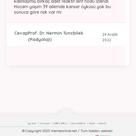
kalınlaşmış birkaç adet reaktif lenf nodu izlendi.
Hocam yaşım 39 ailemde kanser öyküsü yok bu
sonuca göre risk var mı
Cevap
Prof. Dr. Nermin Tuncbilek
24 Aralık
(Radyoloji)
2022
Üye Girişi
Yasal Uyarı
Gizlilik Politikası
Çerez Politikası
İletişim
Haberler
© Copyright 2025 memeonline.net / Tüm hakları saklıdır.