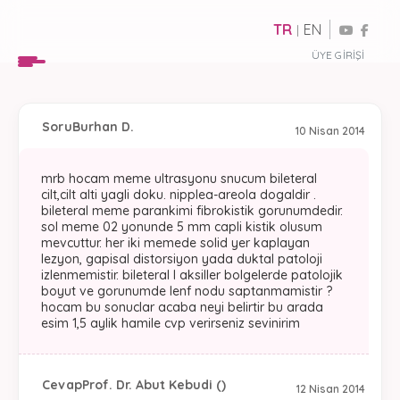
TR
EN
|
ÜYE GIRIŞI
Soru
Burhan D.
10 Nisan 2014
mrb hocam meme ultrasyonu snucum bileteral
cilt,cilt alti yagli doku. nipplea-areola dogaldir .
bileteral meme parankimi fibrokistik gorunumdedir.
sol meme 02 yonunde 5 mm capli kistik olusum
mevcuttur. her iki memede solid yer kaplayan
lezyon, gapisal distorsiyon yada duktal patoloji
izlenmemistir. bileteral l aksiller bolgelerde patolojik
boyut ve gorunumde lenf nodu saptanmamistir ?
hocam bu sonuclar acaba neyi belirtir bu arada
esim 1,5 aylik hamile cvp verirseniz sevinirim
Cevap
Prof. Dr. Abut Kebudi ()
12 Nisan 2014