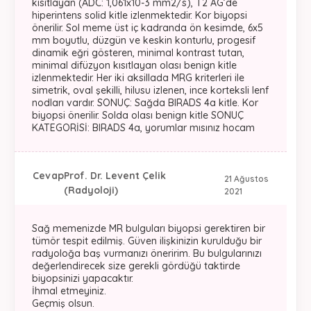
kısıtlayan (ADC: 1,061x10-3 mm2/s), T2 AG’de
hiperintens solid kitle izlenmektedir. Kor biyopsi
önerilir. Sol meme üst iç kadranda ön kesimde, 6x5
mm boyutlu, düzgün ve keskin konturlu, progesif
dinamik eğri gösteren, minimal kontrast tutan,
minimal difüzyon kısıtlayan olası benign kitle
izlenmektedir. Her iki aksillada MRG kriterleri ile
simetrik, oval şekilli, hilusu izlenen, ince korteksli lenf
nodları vardır. SONUÇ: Sağda BIRADS 4a kitle. Kor
biyopsi önerilir. Solda olası benign kitle SONUÇ
KATEGORİSİ: BIRADS 4a, yorumlar mısınız hocam
Cevap
Prof. Dr. Levent Çelik
21 Ağustos
(Radyoloji)
2021
Sağ memenizde MR bulguları biyopsi gerektiren bir
tümör tespit edilmiş. Güven ilişkinizin kurulduğu bir
radyoloğa baş vurmanızı öneririm. Bu bulgularınızı
değerlendirecek size gerekli gördüğü taktirde
biyopsinizi yapacaktır.
İhmal etmeyiniz.
Geçmiş olsun.