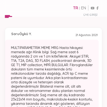
TR
EN
|
ÜYE GIRIŞI
Soru
Öykü Y.
21 Ağustos 2021
MULTİPARAMETRİK MEME MRG Hasta hikayesi:
memede ağrı Klinik bilgi: Sağ meme saat 6
radyanında 2 cm ve 1 cm kitleTeknik: Aksiyel STIR,
T1A, T2A, DAG, 3D FLASH, postkontrast dinamik, 3D
GE T1, MIP collection, MPR BULGULAR: Fibroglandüler
dokuların tüm meme kesimlerinde örtü
retikülonodüler tarzda dağıldığı, ACR tip C meme
paterni ile uyumludur. Arka plan kontrastlanması
orta düzeyde ve heterojen olarak
değerlendirilmiştir. Bilateral meme cilt, cilt altı
dokular ve retromammer doku planları normal
değerlendirilmiştir. Sağ meme alt dış kadranda
23x22x14 mm boyutlu, makrolobule-keskin konturlu,
yıkanma tarzında dinamik eğri gösteren, difüzyon