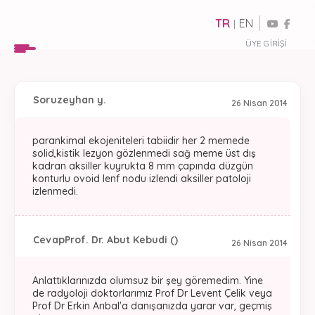
TR
EN
|
ÜYE GIRIŞI
Soru
zeyhan y.
26 Nisan 2014
parankimal ekojeniteleri tabiidir her 2 memede
solid,kistik lezyon gözlenmedi sağ meme üst dış
kadran aksiller kuyrukta 8 mm çapında düzgün
konturlu ovoid lenf nodu izlendi aksiller patoloji
izlenmedi.
Cevap
Prof. Dr. Abut Kebudi ()
26 Nisan 2014
Anlattıklarınızda olumsuz bir şey göremedim. Yine
de radyoloji doktorlarımız Prof Dr Levent Çelik veya
Prof Dr Erkin Arıbal'a danışanızda yarar var, geçmiş