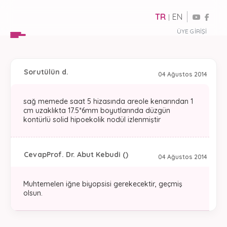
TR
EN
|
ÜYE GIRIŞI
Soru
tülün d.
04 Ağustos 2014
sağ memede saat 5 hizasında areole kenarından 1
cm uzaklıkta 17.5*6mm boyutlarında düzgün
kontürlü solid hipoekolik nodül izlenmiştir
Cevap
Prof. Dr. Abut Kebudi ()
04 Ağustos 2014
Muhtemelen iğne biyopsisi gerekecektir, geçmiş
olsun.