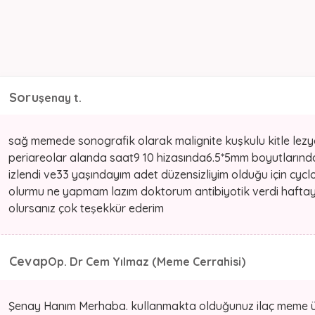
Soru
şenay t.
sağ memede sonografik olarak malignite kuşkulu kitle lez
periareolar alanda saat9 10 hizasında6.5*5mm boyutlarınd
izlendi ve33 yaşındayım adet düzensizliyim olduğu için cy
olurmu ne yapmam lazım doktorum antibiyotik verdi hafta
olursanız çok teşekkür ederim
Cevap
Op. Dr Cem Yılmaz (Meme Cerrahisi)
Şenay Hanım Merhaba. kullanmakta olduğunuz ilaç meme üzerin