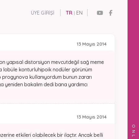
ÜYE GIRIŞI
TR
EN
|
13 Mayıs 2014
yon yapısal distorsiyon mevcutdeğil sağ meme
a lobüle konturluhipoik nodüler görünüm
clo progynova kullanıyordum bunun zararı
ya yeniden bakalım dedi bana yardımcı
13 Mayıs 2014
e etkileri olabilecek bir ilaçtır. Ancak belli