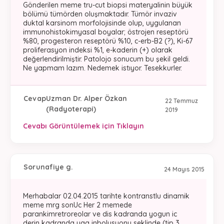
Gönderilen meme tru-cut biopsi materyalinin büyük
bölümü tümörden oluşmaktadır. Tümör invaziv
duktal karsinom morfolojisinde olup, uygulanan
immunohistokimyasal boyalar; östrojen reseptörü
%80, progesteron reseptörü %10, c-erb-B2 (?), Ki-67
proliferasyon indeksi %1, e-kaderin (+) olarak
değerlendirilmiştir. Patolojo sonucum bu şekil geldi.
Ne yapmam lazım. Nedemek istıyor. Tesekkurler.
Cevap
Uzman Dr. Alper Özkan
22 Temmuz
(Radyoterapi)
2019
Cevabı Görüntülemek için Tıklayın
Soru
nafiye g.
24 Mayıs 2015
Merhabalar 02.04.2015 tarihte kontranstlu dinamik
meme mrg sonUc Her 2 memede
parankimretroreolar ve dis kadranda yogun ic
derin kadranda yag inbolusyonu seklinde (tip 3