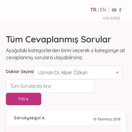
TR
EN
|
ÜYE GIRIŞI
Tüm Cevaplanmış Sorular
Aşağıdaki kategorilerden birini seçerek o kategoriye ait
cevaplanmış sorulara ulaşabilirsiniz.
Doktor Seçiniz
Uzman Dr. Alper Özkan
▾
Filtre
Soru
Aysegul A.
19 Temmuz 2019