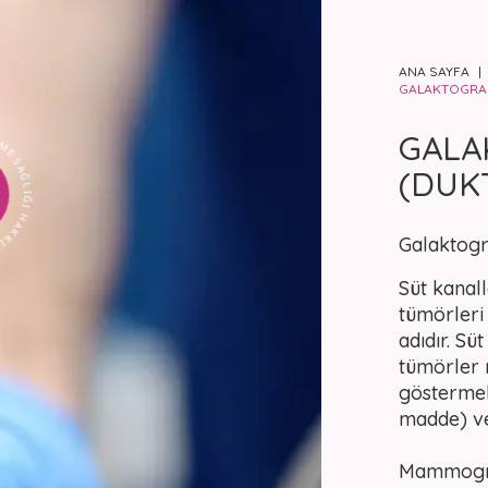
ANA SAYFA
GALAKTOGRAF
NDA HERŞEY
GALA
(DUK
Galaktogr
Süt kanal
tümörleri 
adıdır. Sü
tümörler 
göstermek 
madde) v
Mammograf