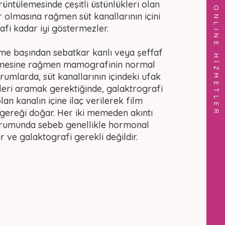
ntülemesinde çeşitli üstünlükleri olan
ONLINE HİZMETLER
 olmasına rağmen süt kanallarının içini
afi kadar iyi göstermezler.
me başından sebatkar kanlı veya şeffaf
lmesine rağmen mamografinin normal
umlarda, süt kanallarının içindeki ufak
eri aramak gerektiğinde, galaktrografi
olan kanalın içine ilaç verilerek film
 gereği doğar. Her iki memeden akıntı
rumunda sebeb genellikle hormonal
r ve galaktografi gerekli değildir.