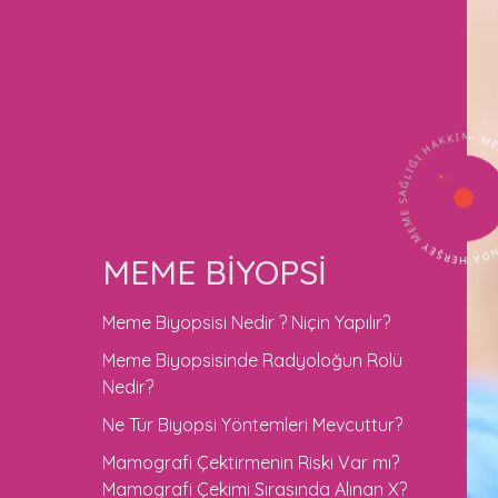
MEME SAĞLIĞI HAKKINDA HERŞEY
— MEME SAĞLIĞI HAKKI
MEME BİYOPSİ
Meme Biyopsisi Nedir ? Niçin Yapılır?
Meme Biyopsisinde Radyoloğun Rolü
Nedir?
Ne Tür Biyopsi Yöntemleri Mevcuttur?
Mamografi Çektirmenin Riski Var mı?
Mamografi Çekimi Sırasında Alınan X?