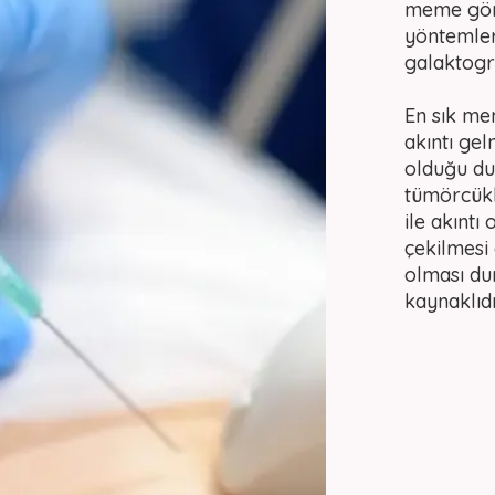
meme görü
yöntemler
galaktogr
En sık me
akıntı ge
olduğu dur
tümörcükl
ile akıntı 
çekilmesi
olması du
kaynaklıdı