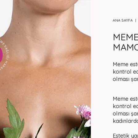
ANA SAYFA
MEME
INDA HERŞEY
MAMO
Meme est
kontrol e
olması şar
Meme est
kontrol e
olması şar
kadınlarda
Estetik ya