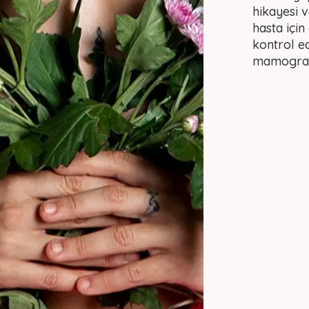
hikayesi 
hasta içi
kontrol ed
mamografi