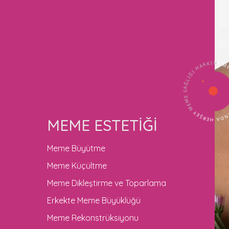
MEME SAĞLIĞI HAKKINDA HERŞEY
— MEME SAĞLIĞI HAKK
MEME ESTETİĞİ
Meme Büyütme
Meme Küçültme
Meme Dikleştirme ve Toparlama
Erkekte Meme Büyüklüğü
Meme Rekonstrüksiyonu