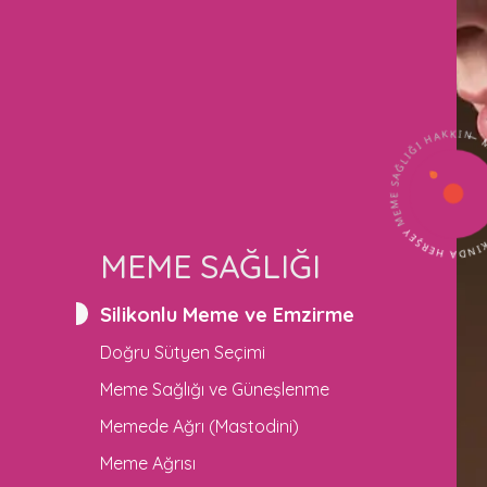
MEME SAĞLIĞI HAKKINDA HERŞEY
— MEME SAĞLIĞI HAKK
MEME SAĞLIĞI
Silikonlu Meme ve Emzirme
Doğru Sütyen Seçimi
Meme Sağlığı ve Güneşlenme
Memede Ağrı (Mastodini)
Meme Ağrısı