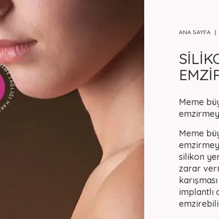
ANA SAYFA
SİLİ
INDA HERŞEY
EMZİ
Meme büyü
emzirmeye
Meme büyü
emzirmeye
silikon ye
zarar verm
karışması
implantlı
emzirebili